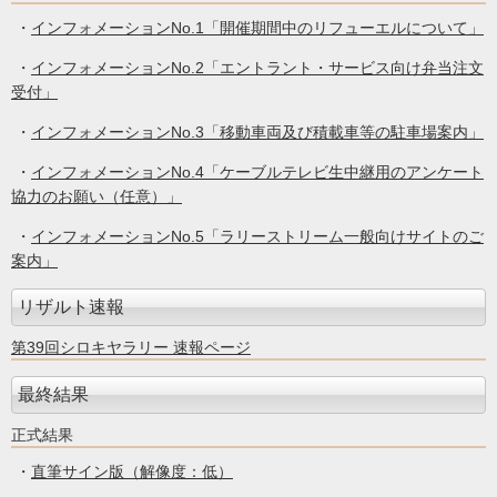
・
インフォメーションNo.1「開催期間中のリフューエルについて」
・
インフォメーションNo.2「エントラント・サービス向け弁当注文
受付」
・
インフォメーションNo.3「移動車両及び積載車等の駐車場案内」
・
インフォメーションNo.4「ケーブルテレビ生中継用のアンケート
協力のお願い（任意）」
・
インフォメーションNo.5「ラリーストリーム一般向けサイトのご
案内」
リザルト速報
第39回シロキヤラリー 速報ページ
最終結果
正式結果
・
直筆サイン版（解像度：低）