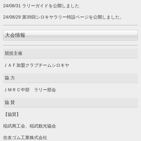
24/08/31 ラリーガイドを公開しました
24/08/29 第39回シロキヤラリー特設ページを公開しました。
大会情報
競技主催
ＪＡＦ
加盟クラブチームシロキヤ
協 力
ＪＭＲＣ
中部 ラリー部会
協 賛
【協賛】
稲武商工
会、稲武観光協会
住友ゴム工業株式会社